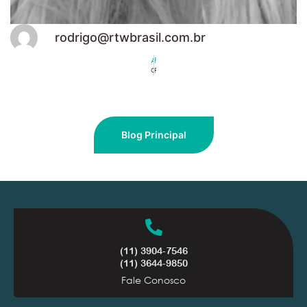
rodrigo@rtwbrasil.com.br
ANTERIOR
PRÓXIMO
Guilherme Augusto Martins
Patrícia Dias
Blog Principal
(11) 3904-7546
(11) 3644-9850
Fale Conosco