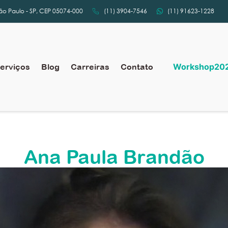
São Paulo - SP, CEP 05074-000
(11) 3904-7546
(11) 91623-1228
Workshop20
erviços
Blog
Carreiras
Contato
Ana Paula Brandão