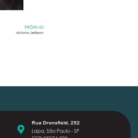
PRÓXIMO
Antonio Jerfeson
Rua Dronsfield, 252
Lapa, São Paulo - SP