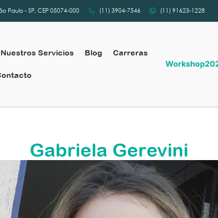
São Paulo - SP, CEP 05074-000
(11) 3904-7546
(11) 91623-1228
Nuestros Servicios
Blog
Carreras
Workshop20
Contacto
Gabriela Gerevini